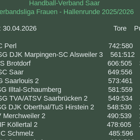
Handball-Verband Saar
erbandsliga Frauen - Hallenrunde 2025/2026
nd: 30.04.2026 Tore Pun
HC Perl 742:580 36
 DJK Marpingen-SC Alsweiler 3 561:512
uS Brotdorf 606:505 32
USC Saar 649:556 31
G Saarlouis 2 573:461 30
SG Illtal-Schaumberg 581:559 2
G TVA/ATSV Saarbrücken 2 549:534 2
 DJK Oberthal/TuS Hirstein 2 548:530 
V Merchweiler 2 490:539 15
HF Köllertal 2 478:605 12
 HC Schmelz 485:596 7