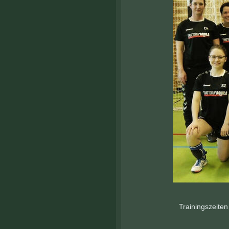
Trainingszeite
Donners