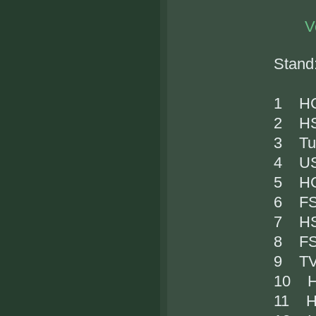
V
Sta
1 
2 HSG
3 T
4 
5 H
6 F
7 HS
8 FSG
9 T
10 
11