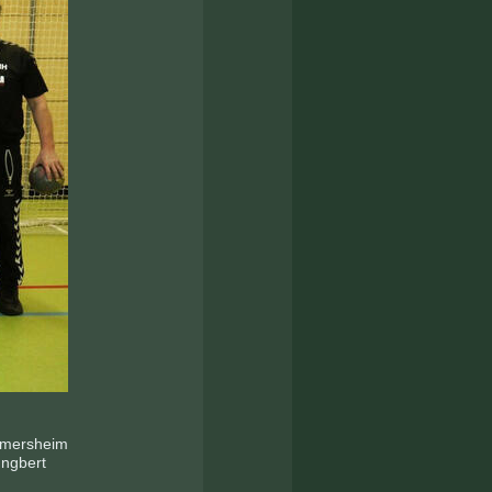
mmersheim
gbert