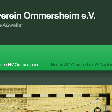
men HV Ommersheim
Herren SG Ommersheim/Aßweile