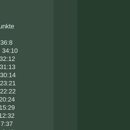
kte
:8
 34:10
:12
:13
:14
3:21
2:22
20:24
:29
:32
:37